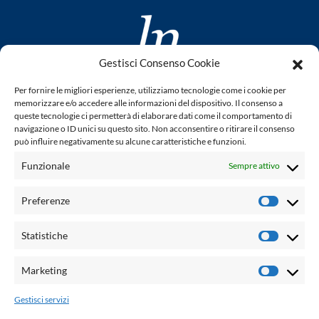
Gestisci Consenso Cookie
www.laletteraturaenoi.it
Per fornire le migliori esperienze, utilizziamo tecnologie come i cookie per
fondato da Romano Luperini
memorizzare e/o accedere alle informazioni del dispositivo. Il consenso a
queste tecnologie ci permetterà di elaborare dati come il comportamento di
Questo blog non rappresenta una testata giornalistica in
navigazione o ID unici su questo sito. Non acconsentire o ritirare il consenso
può influire negativamente su alcune caratteristiche e funzioni.
quanto viene aggiornato senza alcuna periodicità. Non può
pertanto considerarsi un prodotto editoriale ai sensi della
Funzionale
Sempre attivo
legge n° 62 del 7.03.2001. L'autore non è responsabile per
quanto pubblicato dai lettori nei commenti ad ogni post.
Preferenze
Prefere
Powered by:
Statistiche
Statisti
Palumbo Editore Divisione Digitale
http://www.palumboeditore.it
Marketing
Marketi
email:
letteraturaenoi.redazione@gmail.com
Gestisci servizi
Responsabile web: Vincenzo Patricolo
Grafica e web:
Salvatore Leto