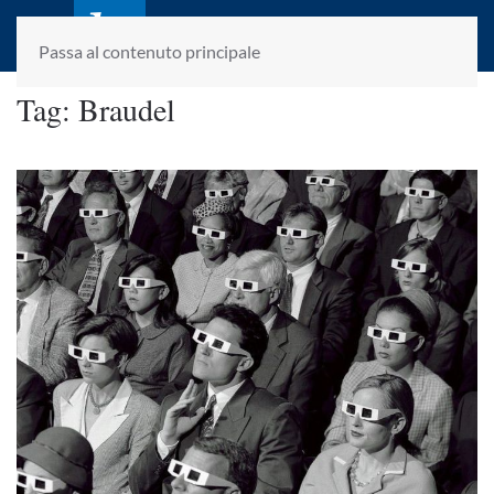
laletteraturaenoi.it
fondato da Romano Luperini
Passa al contenuto principale
Tag:
Braudel