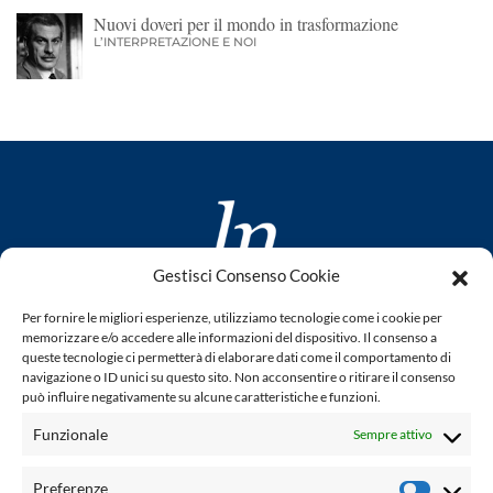
Nuovi doveri per il mondo in trasformazione
L’INTERPRETAZIONE E NOI
Gestisci Consenso Cookie
www.laletteraturaenoi.it
Per fornire le migliori esperienze, utilizziamo tecnologie come i cookie per
fondato da Romano Luperini
memorizzare e/o accedere alle informazioni del dispositivo. Il consenso a
queste tecnologie ci permetterà di elaborare dati come il comportamento di
Questo blog non rappresenta una testata giornalistica in
navigazione o ID unici su questo sito. Non acconsentire o ritirare il consenso
quanto viene aggiornato senza alcuna periodicità. Non può
può influire negativamente su alcune caratteristiche e funzioni.
pertanto considerarsi un prodotto editoriale ai sensi della
Funzionale
Sempre attivo
legge n° 62 del 7.03.2001. L'autore non è responsabile per
quanto pubblicato dai lettori nei commenti ad ogni post.
Preferenze