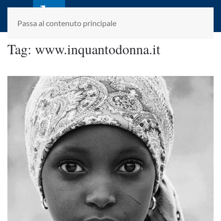
laletteraturaenoi.it
fondato da Romano Luperini
Passa al contenuto principale
Tag:
www.inquantodonna.it