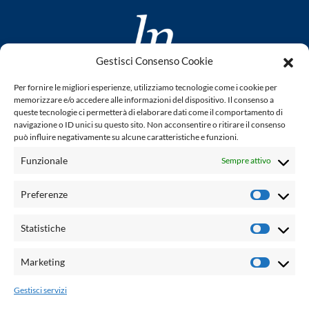
Gestisci Consenso Cookie
www.laletteraturaenoi.it
Per fornire le migliori esperienze, utilizziamo tecnologie come i cookie per
fondato da Romano Luperini
memorizzare e/o accedere alle informazioni del dispositivo. Il consenso a
queste tecnologie ci permetterà di elaborare dati come il comportamento di
Questo blog non rappresenta una testata giornalistica in
navigazione o ID unici su questo sito. Non acconsentire o ritirare il consenso
può influire negativamente su alcune caratteristiche e funzioni.
quanto viene aggiornato senza alcuna periodicità. Non può
pertanto considerarsi un prodotto editoriale ai sensi della
Funzionale
Sempre attivo
legge n° 62 del 7.03.2001. L'autore non è responsabile per
quanto pubblicato dai lettori nei commenti ad ogni post.
Preferenze
Prefere
Powered by:
Statistiche
Statisti
Palumbo Editore Divisione Digitale
http://www.palumboeditore.it
Marketing
Marketi
email:
letteraturaenoi.redazione@gmail.com
Gestisci servizi
Responsabile web: Vincenzo Patricolo
Grafica e web:
Salvatore Leto