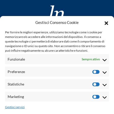
Gestisci Consenso Cookie
www.laletteraturaenoi.it
Per fornire le migliori esperienze, utilizziamo tecnologie come i cookie per
fondato da Romano Luperini
memorizzare e/o accedere alle informazioni del dispositivo. Il consenso a
queste tecnologie ci permetterà di elaborare dati come il comportamento di
Questo blog non rappresenta una testata giornalistica in
navigazione o ID unici su questo sito. Non acconsentire o ritirare il consenso
può influire negativamente su alcune caratteristiche e funzioni.
quanto viene aggiornato senza alcuna periodicità. Non può
pertanto considerarsi un prodotto editoriale ai sensi della
Funzionale
Sempre attivo
legge n° 62 del 7.03.2001. L'autore non è responsabile per
quanto pubblicato dai lettori nei commenti ad ogni post.
Preferenze
Prefere
Powered by:
Statistiche
Statisti
Palumbo Editore Divisione Digitale
http://www.palumboeditore.it
Marketing
Marketi
email:
letteraturaenoi.redazione@gmail.com
Gestisci servizi
Responsabile web: Vincenzo Patricolo
Grafica e web:
Salvatore Leto