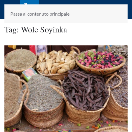
laletteraturaenoi.it
fondato da Romano Luperini
Passa al contenuto principale
Tag:
Wole Soyinka