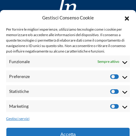
Gestisci Consenso Cookie
www.laletteraturaenoi.it
Per fornire le migliori esperienze, utilizziamo tecnologie come i cookie per
fondato da Romano Luperini
memorizzare e/o accedere alle informazioni del dispositivo. Il consenso a
queste tecnologie ci permetterà di elaborare dati come il comportamento di
Questo blog non rappresenta una testata giornalistica in
navigazione o ID unici su questo sito. Non acconsentire o ritirare il consenso
può influire negativamente su alcune caratteristiche e funzioni.
quanto viene aggiornato senza alcuna periodicità. Non può
pertanto considerarsi un prodotto editoriale ai sensi della
Funzionale
Sempre attivo
legge n° 62 del 7.03.2001. L'autore non è responsabile per
quanto pubblicato dai lettori nei commenti ad ogni post.
Preferenze
Prefere
Powered by:
Statistiche
Statisti
Palumbo Editore Divisione Digitale
http://www.palumboeditore.it
Marketing
Marketi
email:
letteraturaenoi.redazione@gmail.com
Gestisci servizi
Responsabile web: Vincenzo Patricolo
Grafica e web:
Salvatore Leto
Accetta