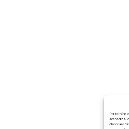
Per fornire l
accedere alle
elaborare da