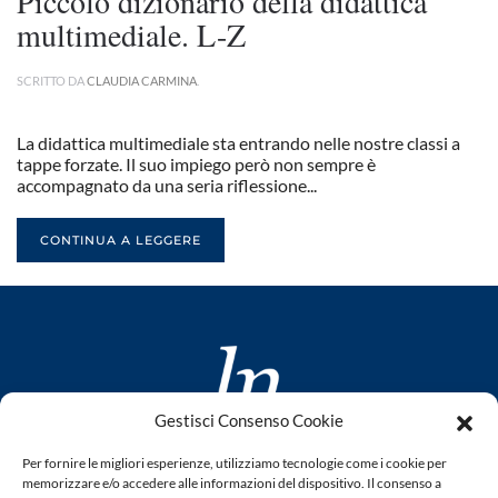
Piccolo dizionario della didattica
multimediale. L-Z
SCRITTO DA
CLAUDIA CARMINA
.
La didattica multimediale sta entrando nelle nostre classi a
tappe forzate. Il suo impiego però non sempre è
accompagnato da una seria riflessione...
CONTINUA A LEGGERE
Gestisci Consenso Cookie
www.laletteraturaenoi.it
Per fornire le migliori esperienze, utilizziamo tecnologie come i cookie per
fondato da Romano Luperini
memorizzare e/o accedere alle informazioni del dispositivo. Il consenso a