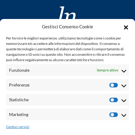
Gestisci Consenso Cookie
www.laletteraturaenoi.it
Per fornire le migliori esperienze, utilizziamo tecnologie come i cookie per
fondato da Romano Luperini
memorizzare e/o accedere alle informazioni del dispositivo. Il consenso a
queste tecnologie ci permetterà di elaborare dati come il comportamento di
Questo blog non rappresenta una testata giornalistica in
navigazione o ID unici su questo sito. Non acconsentire o ritirare il consenso
può influire negativamente su alcune caratteristiche e funzioni.
quanto viene aggiornato senza alcuna periodicità. Non può
pertanto considerarsi un prodotto editoriale ai sensi della
Funzionale
Sempre attivo
legge n° 62 del 7.03.2001. L'autore non è responsabile per
quanto pubblicato dai lettori nei commenti ad ogni post.
Preferenze
Prefere
Powered by:
Statistiche
Statisti
Palumbo Editore Divisione Digitale
http://www.palumboeditore.it
Marketing
Marketi
email:
letteraturaenoi.redazione@gmail.com
Gestisci servizi
Responsabile web: Vincenzo Patricolo
Grafica e web:
Salvatore Leto