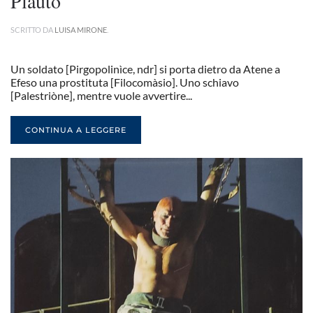
Plauto
SCRITTO DA
LUISA MIRONE
.
Un soldato [Pirgopolinìce, ndr] si porta dietro da Atene a
Efeso una prostituta [Filocomàsio]. Uno schiavo
[Palestriòne], mentre vuole avvertire...
CONTINUA A LEGGERE