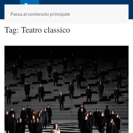
laletteraturaenoi.it
fondato da Romano Luperini
Passa al contenuto principale
Tag:
Teatro classico