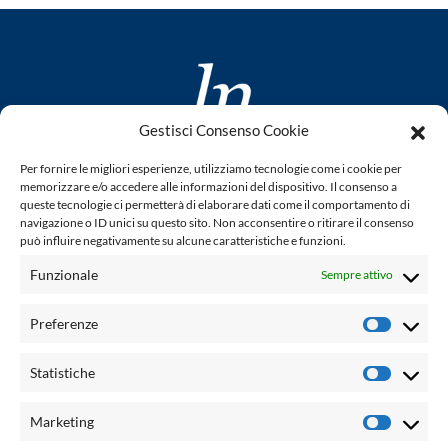
Gestisci Consenso Cookie
www.laletteraturaenoi.it
Per fornire le migliori esperienze, utilizziamo tecnologie come i cookie per
fondato da Romano Luperini
memorizzare e/o accedere alle informazioni del dispositivo. Il consenso a
queste tecnologie ci permetterà di elaborare dati come il comportamento di
Questo blog non rappresenta una testata giornalistica in
navigazione o ID unici su questo sito. Non acconsentire o ritirare il consenso
può influire negativamente su alcune caratteristiche e funzioni.
quanto viene aggiornato senza alcuna periodicità. Non può
pertanto considerarsi un prodotto editoriale ai sensi della
Funzionale
Sempre attivo
legge n° 62 del 7.03.2001. L'autore non è responsabile per
quanto pubblicato dai lettori nei commenti ad ogni post.
Preferenze
Prefere
Powered by:
Statistiche
Statisti
Palumbo Editore Divisione Digitale
http://www.palumboeditore.it
Marketing
Marketi
email:
letteraturaenoi.redazione@gmail.com