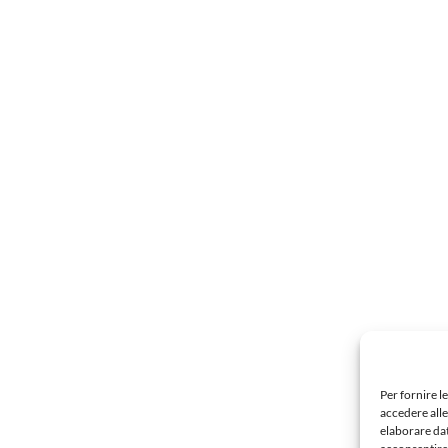
Per fornire l
accedere alle
elaborare da