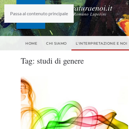
laletteraturaenoi.it
Passa al contenuto principale
fondato da Romano Luperini
HOME
CHI SIAMO
L'INTERPRETAZIONE E NOI
Tag:
studi di genere