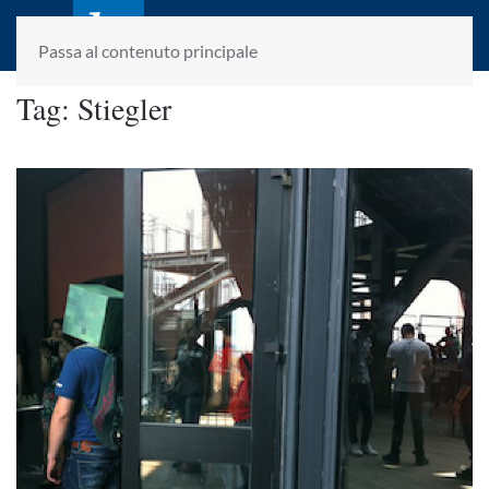
laletteraturaenoi.it
fondato da Romano Luperini
Passa al contenuto principale
Tag:
Stiegler