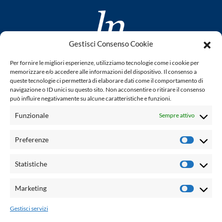
Gestisci Consenso Cookie
www.laletteraturaenoi.it
Per fornire le migliori esperienze, utilizziamo tecnologie come i cookie per
fondato da Romano Luperini
memorizzare e/o accedere alle informazioni del dispositivo. Il consenso a
queste tecnologie ci permetterà di elaborare dati come il comportamento di
Questo blog non rappresenta una testata giornalistica in
navigazione o ID unici su questo sito. Non acconsentire o ritirare il consenso
può influire negativamente su alcune caratteristiche e funzioni.
quanto viene aggiornato senza alcuna periodicità. Non può
pertanto considerarsi un prodotto editoriale ai sensi della
Funzionale
Sempre attivo
legge n° 62 del 7.03.2001. L'autore non è responsabile per
quanto pubblicato dai lettori nei commenti ad ogni post.
Preferenze
Prefere
Powered by:
Statistiche
Statisti
Palumbo Editore Divisione Digitale
http://www.palumboeditore.it
Marketing
Marketi
email:
letteraturaenoi.redazione@gmail.com
Gestisci servizi
Responsabile web: Vincenzo Patricolo
Grafica e web:
Salvatore Leto