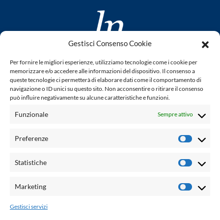
Gestisci Consenso Cookie
www.laletteraturaenoi.it
Per fornire le migliori esperienze, utilizziamo tecnologie come i cookie per
fondato da Romano Luperini
memorizzare e/o accedere alle informazioni del dispositivo. Il consenso a
queste tecnologie ci permetterà di elaborare dati come il comportamento di
Questo blog non rappresenta una testata giornalistica in
navigazione o ID unici su questo sito. Non acconsentire o ritirare il consenso
può influire negativamente su alcune caratteristiche e funzioni.
quanto viene aggiornato senza alcuna periodicità. Non può
pertanto considerarsi un prodotto editoriale ai sensi della
Funzionale
Sempre attivo
legge n° 62 del 7.03.2001. L'autore non è responsabile per
quanto pubblicato dai lettori nei commenti ad ogni post.
Preferenze
Prefere
Powered by:
Statistiche
Statisti
Palumbo Editore Divisione Digitale
http://www.palumboeditore.it
Marketing
Marketi
email:
letteraturaenoi.redazione@gmail.com
Gestisci servizi
Responsabile web: Vincenzo Patricolo
Grafica e web:
Salvatore Leto