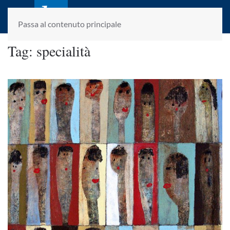
laletteraturaenoi.it
fondato da Romano Luperini
Passa al contenuto principale
Tag:
specialità