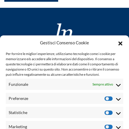
Gestisci Consenso Cookie
www.laletteraturaenoi.it
Per fornire le migliori esperienze, utilizziamo tecnologie come i cookie per
fondato da Romano Luperini
memorizzare e/o accedere alle informazioni del dispositivo. Il consenso a
queste tecnologie ci permetterà di elaborare dati come il comportamento di
Questo blog non rappresenta una testata giornalistica in
navigazione o ID unici su questo sito. Non acconsentire o ritirare il consenso
può influire negativamente su alcune caratteristiche e funzioni.
quanto viene aggiornato senza alcuna periodicità. Non può
pertanto considerarsi un prodotto editoriale ai sensi della
Funzionale
Sempre attivo
legge n° 62 del 7.03.2001. L'autore non è responsabile per
quanto pubblicato dai lettori nei commenti ad ogni post.
Preferenze
Prefere
Powered by:
Statistiche
Statisti
Palumbo Editore Divisione Digitale
http://www.palumboeditore.it
Marketing