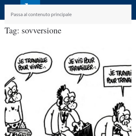
laletteraturaenoi.it
fondato da Romano Luperini
Passa al contenuto principale
Tag:
sovversione