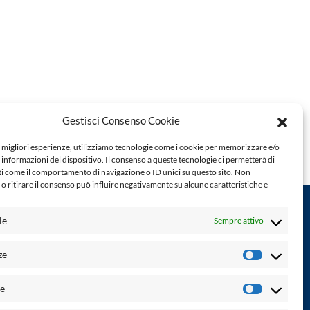
Gestisci Consenso Cookie
e migliori esperienze, utilizziamo tecnologie come i cookie per memorizzare e/o
 informazioni del dispositivo. Il consenso a queste tecnologie ci permetterà di
ti come il comportamento di navigazione o ID unici su questo sito. Non
o ritirare il consenso può influire negativamente su alcune caratteristiche e
le
Sempre attivo
Powered by:
ze
Preferenz
Palumbo Editore Divisione Digitale
http://www.palumboeditore.it
à. Non
he
email:
letteraturaenoi.redazione@gmail.com
Statistich