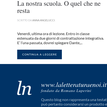
La nostra scuola. O quel che ne
resta
SCRITTO DA
ANNA ANGELUCCI
.
Venerdì, ultima ora di lezione. Entro in classe
estenuata da due giorni di contrattazione integrativa.
E’ l’una passata, dovrei spiegare Dante,...
CONTINUA A LEGGERE
www.laletteraturaenoi.it
fondato da Romano Luperini
Questo blog non rappresenta una testata
può pertanto considerarsi un prodotto edi