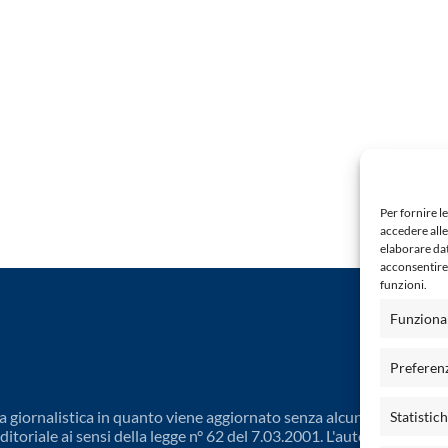
Per fornire l
accedere alle
elaborare da
acconsentire 
funzioni.
Funziona
Preferen
 giornalistica in quanto viene aggiornato senza alcuna periodicit
Statistic
toriale ai sensi della legge n° 62 del 7.03.2001. L'autore non è