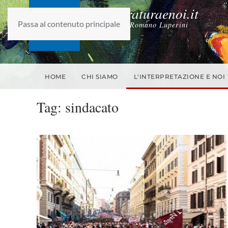
laletteraturaenoi.it
Passa al contenuto principale
fondato da Romano Luperini
HOME
CHI SIAMO
L'INTERPRETAZIONE E NOI
Tag:
sindacato