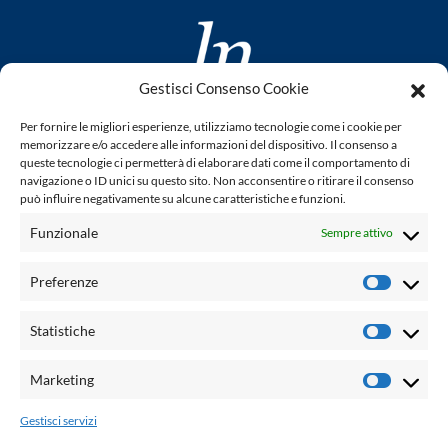
Gestisci Consenso Cookie
www.laletteraturaenoi.it
Per fornire le migliori esperienze, utilizziamo tecnologie come i cookie per
fondato da Romano Luperini
memorizzare e/o accedere alle informazioni del dispositivo. Il consenso a
queste tecnologie ci permetterà di elaborare dati come il comportamento di
Questo blog non rappresenta una testata giornalistica in
navigazione o ID unici su questo sito. Non acconsentire o ritirare il consenso
può influire negativamente su alcune caratteristiche e funzioni.
quanto viene aggiornato senza alcuna periodicità. Non può
pertanto considerarsi un prodotto editoriale ai sensi della
Funzionale
Sempre attivo
legge n° 62 del 7.03.2001. L'autore non è responsabile per
quanto pubblicato dai lettori nei commenti ad ogni post.
Preferenze
Prefere
Powered by:
Statistiche
Statisti
Palumbo Editore Divisione Digitale
http://www.palumboeditore.it
Marketing
Marketi
email:
letteraturaenoi.redazione@gmail.com
Gestisci servizi
Responsabile web: Vincenzo Patricolo
Grafica e web:
Salvatore Leto