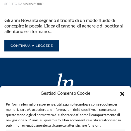
SCRITTO DA
MARIA BORIO
.
Gli anni Novanta segnano il trionfo di un modo fluido di
concepire la poesia. L’idea di canone, di genere e di poetica si
allentano e si formano...
CONTINUA A LEGGERE
Gestisci Consenso Cookie
www.laletteraturaenoi.it
Per fornire le migliori esperienze, utilizziamo tecnologie come i cookie per
fondato da Romano Luperini
memorizzare e/o accedere alle informazioni del dispositivo. Il consenso a
queste tecnologie ci permetterà di elaborare dati come il comportamento di
Questo blog non rappresenta una testata giornalistica in
navigazione o ID unici su questo sito. Non acconsentire o ritirare il consenso
può influire negativamente su alcune caratteristiche e funzioni.
quanto viene aggiornato senza alcuna periodicità. Non può