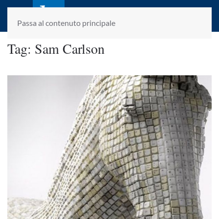
laletteraturaenoi.it
fondato da Romano Luperini
Passa al contenuto principale
Tag:
Sam Carlson