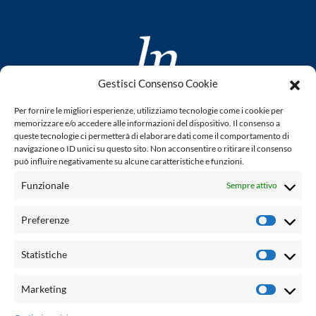
Gestisci Consenso Cookie
www.laletteraturaenoi.it
Per fornire le migliori esperienze, utilizziamo tecnologie come i cookie per
fondato da Romano Luperini
memorizzare e/o accedere alle informazioni del dispositivo. Il consenso a
queste tecnologie ci permetterà di elaborare dati come il comportamento di
Questo blog non rappresenta una testata giornalistica in
navigazione o ID unici su questo sito. Non acconsentire o ritirare il consenso
può influire negativamente su alcune caratteristiche e funzioni.
quanto viene aggiornato senza alcuna periodicità. Non può
pertanto considerarsi un prodotto editoriale ai sensi della
Funzionale
Sempre attivo
legge n° 62 del 7.03.2001. L'autore non è responsabile per
quanto pubblicato dai lettori nei commenti ad ogni post.
Preferenze
Prefere
Powered by:
Statistiche
Statisti
Palumbo Editore Divisione Digitale
http://www.palumboeditore.it
Marketing
Marketi
email:
letteraturaenoi.redazione@gmail.com