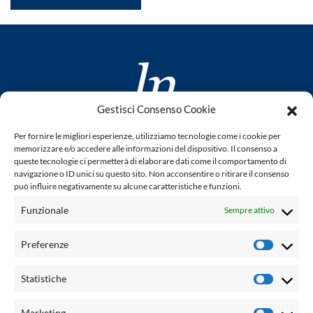
Gestisci Consenso Cookie
www.laletteraturaenoi.it
Per fornire le migliori esperienze, utilizziamo tecnologie come i cookie per
fondato da Romano Luperini
memorizzare e/o accedere alle informazioni del dispositivo. Il consenso a
queste tecnologie ci permetterà di elaborare dati come il comportamento di
Questo blog non rappresenta una testata giornalistica in
navigazione o ID unici su questo sito. Non acconsentire o ritirare il consenso
può influire negativamente su alcune caratteristiche e funzioni.
quanto viene aggiornato senza alcuna periodicità. Non può
pertanto considerarsi un prodotto editoriale ai sensi della
Funzionale
Sempre attivo
legge n° 62 del 7.03.2001. L'autore non è responsabile per
quanto pubblicato dai lettori nei commenti ad ogni post.
Preferenze
Prefere
Powered by:
Statistiche
Statisti
Palumbo Editore Divisione Digitale
http://www.palumboeditore.it
Marketing