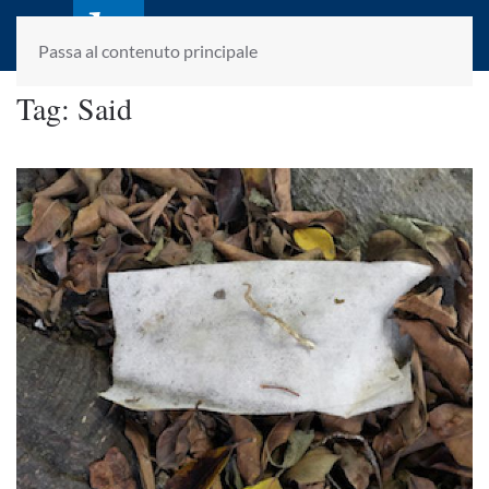
laletteraturaenoi.it
fondato da Romano Luperini
Passa al contenuto principale
Tag:
Said