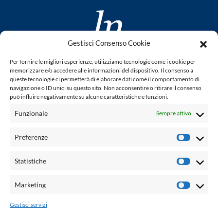
Gestisci Consenso Cookie
www.laletteraturaenoi.it
Per fornire le migliori esperienze, utilizziamo tecnologie come i cookie per
fondato da Romano Luperini
memorizzare e/o accedere alle informazioni del dispositivo. Il consenso a
queste tecnologie ci permetterà di elaborare dati come il comportamento di
Questo blog non rappresenta una testata giornalistica in
navigazione o ID unici su questo sito. Non acconsentire o ritirare il consenso
può influire negativamente su alcune caratteristiche e funzioni.
quanto viene aggiornato senza alcuna periodicità. Non può
pertanto considerarsi un prodotto editoriale ai sensi della
Funzionale
Sempre attivo
legge n° 62 del 7.03.2001. L'autore non è responsabile per
quanto pubblicato dai lettori nei commenti ad ogni post.
Preferenze
Prefere
Powered by:
Statistiche
Statisti
Palumbo Editore Divisione Digitale
http://www.palumboeditore.it
Marketing
Marketi
email:
letteraturaenoi.redazione@gmail.com
Gestisci servizi
Responsabile web: Vincenzo Patricolo
Grafica e web:
Salvatore Leto