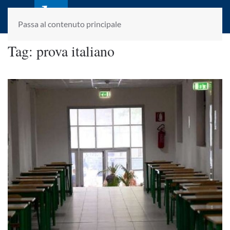
laletteraturaenoi.it
fondato da Romano Luperini
Passa al contenuto principale
Tag:
prova italiano