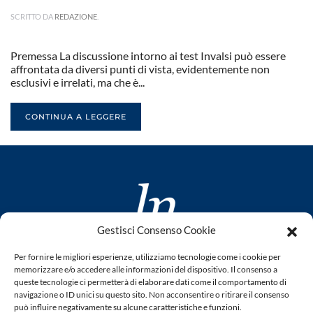
SCRITTO DA
REDAZIONE
.
Premessa La discussione intorno ai test Invalsi può essere
affrontata da diversi punti di vista, evidentemente non
esclusivi e irrelati, ma che è...
CONTINUA A LEGGERE
Gestisci Consenso Cookie
www.laletteraturaenoi.it
Per fornire le migliori esperienze, utilizziamo tecnologie come i cookie per
fondato da Romano Luperini
memorizzare e/o accedere alle informazioni del dispositivo. Il consenso a
queste tecnologie ci permetterà di elaborare dati come il comportamento di
Questo blog non rappresenta una testata giornalistica in
navigazione o ID unici su questo sito. Non acconsentire o ritirare il consenso
può influire negativamente su alcune caratteristiche e funzioni.
quanto viene aggiornato senza alcuna periodicità. Non può