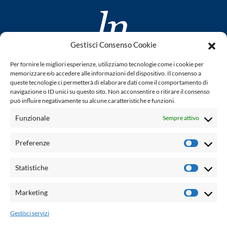
Gestisci Consenso Cookie
www.laletteraturaenoi.it
Per fornire le migliori esperienze, utilizziamo tecnologie come i cookie per
fondato da Romano Luperini
memorizzare e/o accedere alle informazioni del dispositivo. Il consenso a
queste tecnologie ci permetterà di elaborare dati come il comportamento di
Questo blog non rappresenta una testata giornalistica in
navigazione o ID unici su questo sito. Non acconsentire o ritirare il consenso
può influire negativamente su alcune caratteristiche e funzioni.
quanto viene aggiornato senza alcuna periodicità. Non può
pertanto considerarsi un prodotto editoriale ai sensi della
Funzionale
Sempre attivo
legge n° 62 del 7.03.2001. L'autore non è responsabile per
quanto pubblicato dai lettori nei commenti ad ogni post.
Preferenze
Prefere
Powered by:
Statistiche
Statisti
Palumbo Editore Divisione Digitale
http://www.palumboeditore.it
Marketing
Marketi
email:
letteraturaenoi.redazione@gmail.com
Gestisci servizi
Responsabile web: Vincenzo Patricolo
Grafica e web:
Salvatore Leto