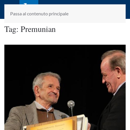
laletteraturaenoi.it
fondato da Romano Luperini
Passa al contenuto principale
Tag:
Premunian