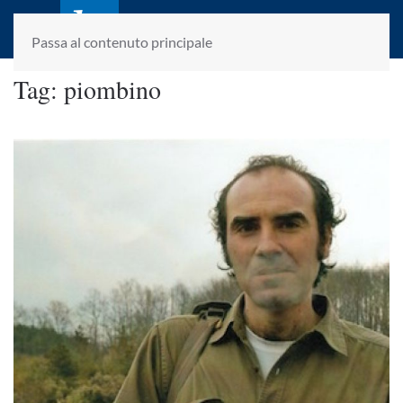
laletteraturaenoi.it
fondato da Romano Luperini
Passa al contenuto principale
Tag:
piombino