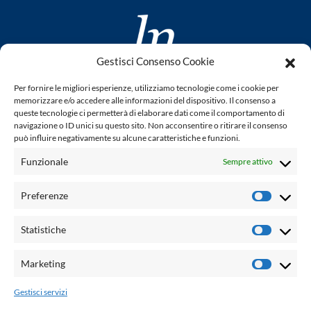
Gestisci Consenso Cookie
www.laletteraturaenoi.it
Per fornire le migliori esperienze, utilizziamo tecnologie come i cookie per
fondato da Romano Luperini
memorizzare e/o accedere alle informazioni del dispositivo. Il consenso a
queste tecnologie ci permetterà di elaborare dati come il comportamento di
Questo blog non rappresenta una testata giornalistica in
navigazione o ID unici su questo sito. Non acconsentire o ritirare il consenso
può influire negativamente su alcune caratteristiche e funzioni.
quanto viene aggiornato senza alcuna periodicità. Non può
pertanto considerarsi un prodotto editoriale ai sensi della
Funzionale
Sempre attivo
legge n° 62 del 7.03.2001. L'autore non è responsabile per
quanto pubblicato dai lettori nei commenti ad ogni post.
Preferenze
Prefere
Powered by:
Statistiche
Statisti
Palumbo Editore Divisione Digitale
http://www.palumboeditore.it
Marketing
Marketi
email:
letteraturaenoi.redazione@gmail.com
Gestisci servizi
Responsabile web: Vincenzo Patricolo
Grafica e web:
Salvatore Leto