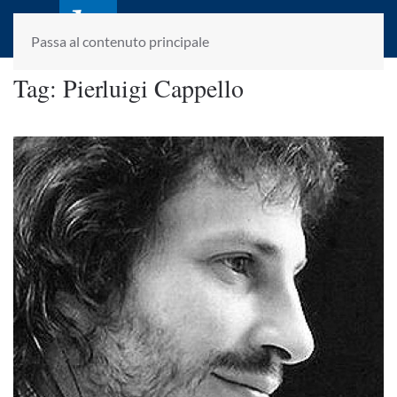
laletteraturaenoi.it
fondato da Romano Luperini
Passa al contenuto principale
Tag:
Pierluigi Cappello