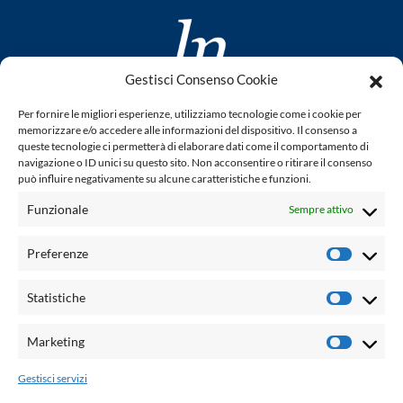
Gestisci Consenso Cookie
www.laletteraturaenoi.it
Per fornire le migliori esperienze, utilizziamo tecnologie come i cookie per
fondato da Romano Luperini
memorizzare e/o accedere alle informazioni del dispositivo. Il consenso a
queste tecnologie ci permetterà di elaborare dati come il comportamento di
Questo blog non rappresenta una testata giornalistica in
navigazione o ID unici su questo sito. Non acconsentire o ritirare il consenso
può influire negativamente su alcune caratteristiche e funzioni.
quanto viene aggiornato senza alcuna periodicità. Non può
pertanto considerarsi un prodotto editoriale ai sensi della
Funzionale
Sempre attivo
legge n° 62 del 7.03.2001. L'autore non è responsabile per
quanto pubblicato dai lettori nei commenti ad ogni post.
Preferenze
Prefere
Powered by:
Statistiche
Statisti
Palumbo Editore Divisione Digitale
http://www.palumboeditore.it
Marketing
Marketi
email:
letteraturaenoi.redazione@gmail.com
Gestisci servizi
Responsabile web: Vincenzo Patricolo
Grafica e web:
Salvatore Leto