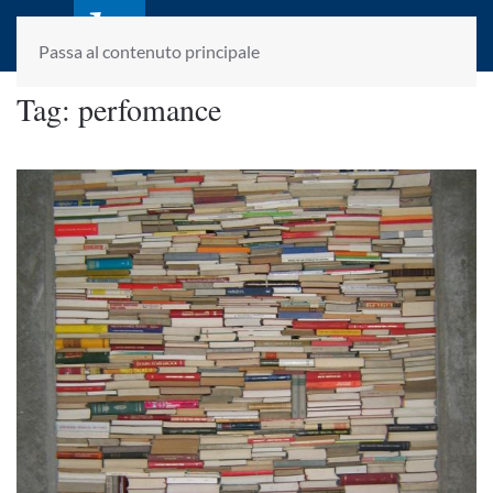
laletteraturaenoi.it
fondato da Romano Luperini
Passa al contenuto principale
Tag:
perfomance