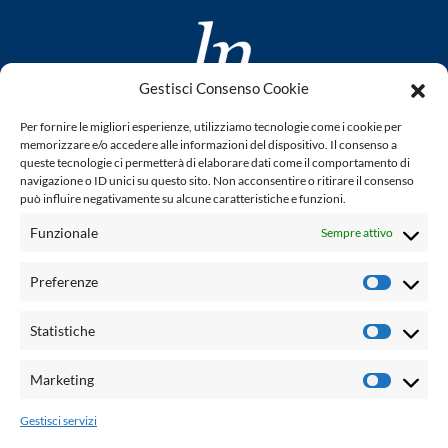
Gestisci Consenso Cookie
www.laletteraturaenoi.it
Per fornire le migliori esperienze, utilizziamo tecnologie come i cookie per
fondato da Romano Luperini
memorizzare e/o accedere alle informazioni del dispositivo. Il consenso a
queste tecnologie ci permetterà di elaborare dati come il comportamento di
Questo blog non rappresenta una testata giornalistica in
navigazione o ID unici su questo sito. Non acconsentire o ritirare il consenso
può influire negativamente su alcune caratteristiche e funzioni.
quanto viene aggiornato senza alcuna periodicità. Non può
pertanto considerarsi un prodotto editoriale ai sensi della
Funzionale
Sempre attivo
legge n° 62 del 7.03.2001. L'autore non è responsabile per
quanto pubblicato dai lettori nei commenti ad ogni post.
Preferenze
Prefere
Powered by:
Statistiche
Statisti
Palumbo Editore Divisione Digitale
http://www.palumboeditore.it
Marketing
Marketi
email:
letteraturaenoi.redazione@gmail.com
Gestisci servizi
Responsabile web: Vincenzo Patricolo
Grafica e web:
Salvatore Leto