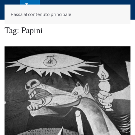
laletteraturaenoi.it
fondato da Romano Luperini
Passa al contenuto principale
Tag:
Papini