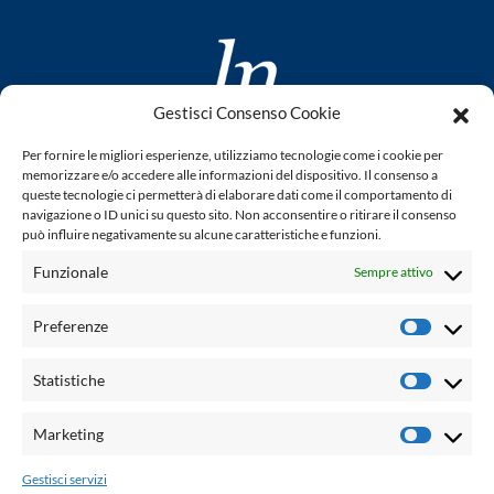
Gestisci Consenso Cookie
www.laletteraturaenoi.it
Per fornire le migliori esperienze, utilizziamo tecnologie come i cookie per
fondato da Romano Luperini
memorizzare e/o accedere alle informazioni del dispositivo. Il consenso a
queste tecnologie ci permetterà di elaborare dati come il comportamento di
Questo blog non rappresenta una testata giornalistica in
navigazione o ID unici su questo sito. Non acconsentire o ritirare il consenso
può influire negativamente su alcune caratteristiche e funzioni.
quanto viene aggiornato senza alcuna periodicità. Non può
pertanto considerarsi un prodotto editoriale ai sensi della
Funzionale
Sempre attivo
legge n° 62 del 7.03.2001. L'autore non è responsabile per
quanto pubblicato dai lettori nei commenti ad ogni post.
Preferenze
Prefere
Powered by:
Statistiche
Statisti
Palumbo Editore Divisione Digitale
http://www.palumboeditore.it
Marketing
Marketi
email:
letteraturaenoi.redazione@gmail.com
Gestisci servizi
Responsabile web: Vincenzo Patricolo