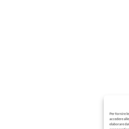
Per fornire l
accedere alle
elaborare da