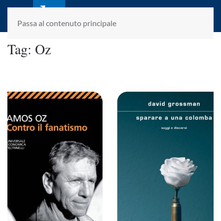
laletteraturaenoi.it
fondato da Romano Luperini
Passa al contenuto principale
Tag:
Oz