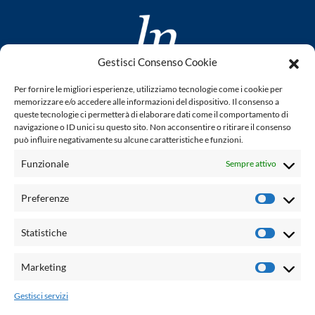
Gestisci Consenso Cookie
www.laletteraturaenoi.it
Per fornire le migliori esperienze, utilizziamo tecnologie come i cookie per
fondato da Romano Luperini
memorizzare e/o accedere alle informazioni del dispositivo. Il consenso a
queste tecnologie ci permetterà di elaborare dati come il comportamento di
Questo blog non rappresenta una testata giornalistica in
navigazione o ID unici su questo sito. Non acconsentire o ritirare il consenso
può influire negativamente su alcune caratteristiche e funzioni.
quanto viene aggiornato senza alcuna periodicità. Non può
pertanto considerarsi un prodotto editoriale ai sensi della
Funzionale
Sempre attivo
legge n° 62 del 7.03.2001. L'autore non è responsabile per
quanto pubblicato dai lettori nei commenti ad ogni post.
Preferenze
Prefere
Powered by:
Statistiche
Statisti
Palumbo Editore Divisione Digitale
http://www.palumboeditore.it
Marketing
Marketi
email:
letteraturaenoi.redazione@gmail.com
Gestisci servizi
Responsabile web: Vincenzo Patricolo
Grafica e web:
Salvatore Leto