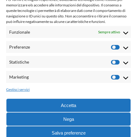
fondato da Romano Luperini
memorizzare e/o accedere alle informazioni del dispositivo. Il consenso a
queste tecnologie ci permetterà di elaborare dati come il comportamento di
Questo blog non rappresenta una testata giornalistica in
navigazione o ID unici su questo sito. Non acconsentire o ritirare il consenso
può influire negativamente su alcune caratteristiche e funzioni.
quanto viene aggiornato senza alcuna periodicità. Non può
pertanto considerarsi un prodotto editoriale ai sensi della
Funzionale
Sempre attivo
legge n° 62 del 7.03.2001. L'autore non è responsabile per
quanto pubblicato dai lettori nei commenti ad ogni post.
Preferenze
Prefere
Powered by:
Statistiche
Statisti
Palumbo Editore Divisione Digitale
http://www.palumboeditore.it
Marketing
Marketi
email:
letteraturaenoi.redazione@gmail.com
Gestisci servizi
Responsabile web: Vincenzo Patricolo
Grafica e web:
Salvatore Leto
Accetta
Nega
© 2021 - G.B. Palumbo & C. Editore S.p.A. - Tutti i diritti
Salva preferenze