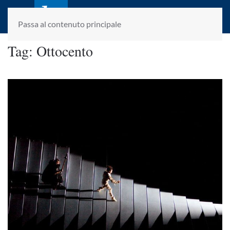
laletteraturaenoi.it
fondato da Romano Luperini
Passa al contenuto principale
Tag:
Ottocento