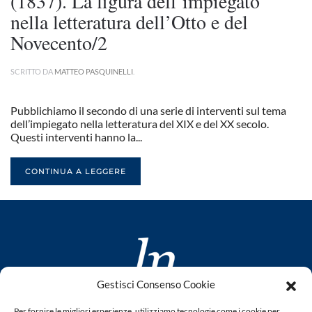
(1837). La figura dell’impiegato
nella letteratura dell’Otto e del
Novecento/2
SCRITTO DA
MATTEO PASQUINELLI
.
Pubblichiamo il secondo di una serie di interventi sul tema
dell’impiegato nella letteratura del XIX e del XX secolo.
Questi interventi hanno la...
CONTINUA A LEGGERE
Gestisci Consenso Cookie
www.laletteraturaenoi.it
Per fornire le migliori esperienze, utilizziamo tecnologie come i cookie per