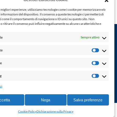
e migliori esperienze, utilizziamo tecnologie come i cookie per memorizzare e/o
 informazioni del dispositivo. Il consenso a queste tecnologie ci permetterà di
ti come il comportamento di navigazione o ID unici su questo sito. Non
o ritirare il consenso può influire negativamente su alcune caratteristiche e
le
Sempre attivo
Powered by:
ze
Preferenz
Palumbo Editore Divisione Digitale
http://www.palumboeditore.it
à. Non
he
email:
letteraturaenoi.redazione@gmail.com
Statistich
Responsabile web: Vincenzo Patricolo
g
Marketin
Grafica e web:
Salvatore Leto
zi
ccetta
Nega
Salva preferenze
ne di accessibilità
-
info@laletteraturaenoi.it
Cookie Policy
Dichiarazione sulla Privacy