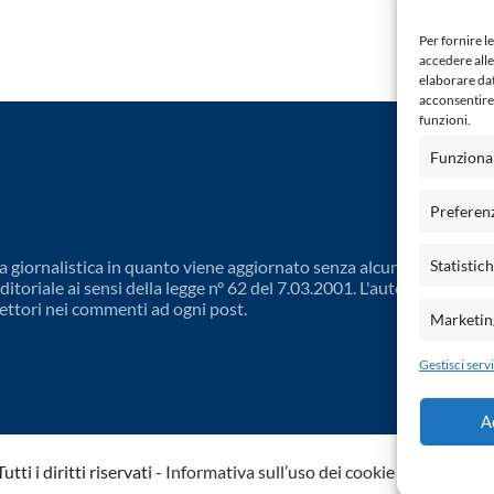
Per fornire l
accedere alle
elaborare da
acconsentire 
funzioni.
Funziona
Preferen
 giornalistica in quanto viene aggiornato senza alcuna periodicit
Statistic
toriale ai sensi della legge n° 62 del 7.03.2001. L'autore non è
ettori nei commenti ad ogni post.
Marketin
Gestisci servi
A
ti i diritti riservati -
Informativa sull’uso dei cookie
-
Dichiarazio