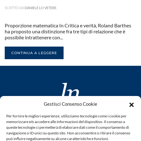
SCRITTO DA
DANIELE LO VETERE
.
Proporzione matematica In Critica e verità, Roland Barthes
ha proposto una distinzione fra tre tipi di relazione che è
possibile intrattenere con...
CONTINUA A LEGGERE
Gestisci Consenso Cookie
www.laletteraturaenoi.it
Per fornire le migliori esperienze, utilizziamo tecnologie come i cookie per
fondato da Romano Luperini
memorizzare e/o accedere alle informazioni del dispositivo. Il consenso a
queste tecnologie ci permetterà di elaborare dati come il comportamento di
Questo blog non rappresenta una testata giornalistica in
navigazione o ID unici su questo sito. Non acconsentire o ritirare il consenso
può influire negativamente su alcune caratteristiche e funzioni.
quanto viene aggiornato senza alcuna periodicità. Non può