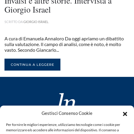
Invalsi e altre storie. Intervista a
Giorgio Israel
SCRITTO DA
GIORGIO ISRAEL
.
A cura di Emanuela Annaloro Da oggi apriamo un dibattito
sulla valutazione. Il campo di analisi, come è noto, è molto
vasto. Secondo Giancarlo...
CONTINUA A LEGGERE
Gestisci Consenso Cookie
www.laletteraturaenoi.it
Per fornire le migliori esperienze, utilizziamo tecnologie come i cookie per
fondato da Romano Luperini
memorizzare e/o accedere alle informazioni del dispositivo. Il consenso a