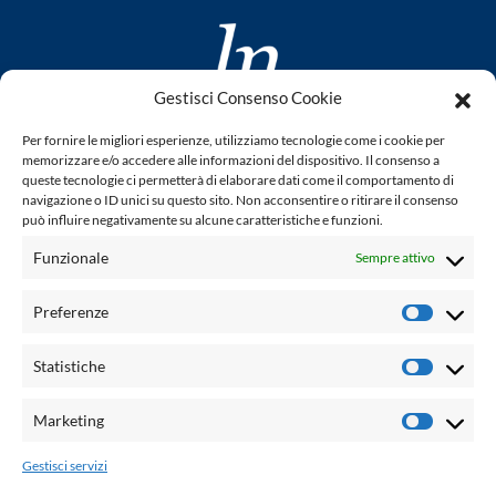
Gestisci Consenso Cookie
www.laletteraturaenoi.it
Per fornire le migliori esperienze, utilizziamo tecnologie come i cookie per
fondato da Romano Luperini
memorizzare e/o accedere alle informazioni del dispositivo. Il consenso a
queste tecnologie ci permetterà di elaborare dati come il comportamento di
Questo blog non rappresenta una testata giornalistica in
navigazione o ID unici su questo sito. Non acconsentire o ritirare il consenso
può influire negativamente su alcune caratteristiche e funzioni.
quanto viene aggiornato senza alcuna periodicità. Non può
pertanto considerarsi un prodotto editoriale ai sensi della
Funzionale
Sempre attivo
legge n° 62 del 7.03.2001. L'autore non è responsabile per
quanto pubblicato dai lettori nei commenti ad ogni post.
Preferenze
Prefere
Powered by:
Statistiche
Statisti
Palumbo Editore Divisione Digitale
http://www.palumboeditore.it
Marketing
Marketi
email:
letteraturaenoi.redazione@gmail.com
Gestisci servizi
Responsabile web: Vincenzo Patricolo
Grafica e web:
Salvatore Leto