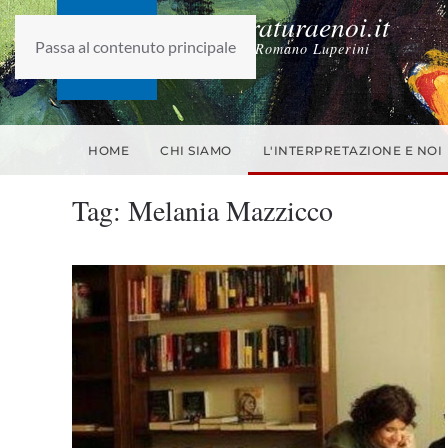
laletteraturaenoi.it
Passa al contenuto principale
fondato da Romano Luperini
HOME
CHI SIAMO
L'INTERPRETAZIONE E NOI
Tag:
Melania Mazzicco