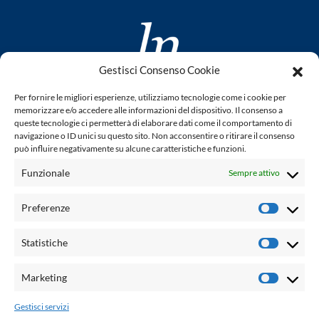
Gestisci Consenso Cookie
www.laletteraturaenoi.it
Per fornire le migliori esperienze, utilizziamo tecnologie come i cookie per
fondato da Romano Luperini
memorizzare e/o accedere alle informazioni del dispositivo. Il consenso a
queste tecnologie ci permetterà di elaborare dati come il comportamento di
Questo blog non rappresenta una testata giornalistica in
navigazione o ID unici su questo sito. Non acconsentire o ritirare il consenso
può influire negativamente su alcune caratteristiche e funzioni.
quanto viene aggiornato senza alcuna periodicità. Non può
pertanto considerarsi un prodotto editoriale ai sensi della
Funzionale
Sempre attivo
legge n° 62 del 7.03.2001. L'autore non è responsabile per
quanto pubblicato dai lettori nei commenti ad ogni post.
Preferenze
Prefere
Powered by:
Statistiche
Statisti
Palumbo Editore Divisione Digitale
http://www.palumboeditore.it
Marketing
Marketi
email:
letteraturaenoi.redazione@gmail.com
Gestisci servizi
Responsabile web: Vincenzo Patricolo