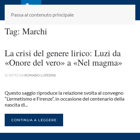
laletteraturaenoi.it
fondato da Romano Luperini
Passa al contenuto principale
Tag:
Marchi
La crisi del genere lirico: Luzi da
«Onore del vero» a «Nel magma»
SCRITTO DA
ROMANO LUPERINI
.
Questo saggio riproduce la relazione svolta al convegno
“L’ermetismo e Firenze”, in occasione del centenario della
nascita di...
CONTINUA A LEGGERE