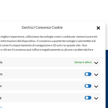
Gestisci Consenso Cookie
e migliori esperienze, utilizziamo tecnologie come i cookie per memorizzare e/o
 informazioni del dispositivo. Il consenso a queste tecnologie ci permetterà di
ti come il comportamento di navigazione o ID unici su questo sito. Non
o ritirare il consenso può influire negativamente su alcune caratteristiche e
le
Sempre attivo
Powered by:
ze
Preferenz
Palumbo Editore Divisione Digitale
http://www.palumboeditore.it
à. Non
he
email:
letteraturaenoi.redazione@gmail.com
Statistich
Responsabile web: Vincenzo Patricolo
g
Marketin
Grafica e web:
Salvatore Leto
zi