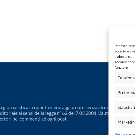
Per fornire l
accedere alle
elaborare da
acconsentire 
funzioni.
Funziona
Preferen
 giornalistica in quanto viene aggiornato senza alcuna periodicit
Statistic
toriale ai sensi della legge n° 62 del 7.03.2001. L'autore non è
ettori nei commenti ad ogni post.
Marketin
Gestisci servi