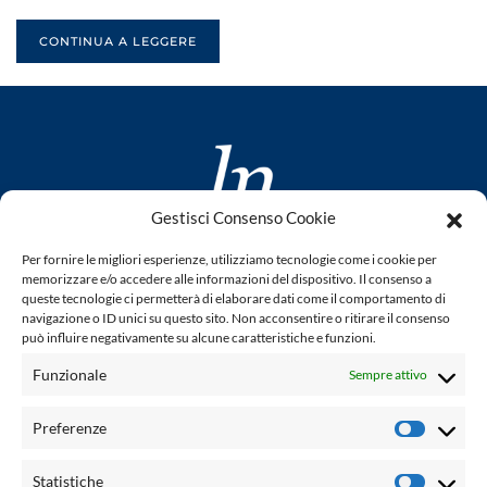
CONTINUA A LEGGERE
Gestisci Consenso Cookie
www.laletteraturaenoi.it
Per fornire le migliori esperienze, utilizziamo tecnologie come i cookie per
fondato da Romano Luperini
memorizzare e/o accedere alle informazioni del dispositivo. Il consenso a
queste tecnologie ci permetterà di elaborare dati come il comportamento di
Questo blog non rappresenta una testata giornalistica in
navigazione o ID unici su questo sito. Non acconsentire o ritirare il consenso
può influire negativamente su alcune caratteristiche e funzioni.
quanto viene aggiornato senza alcuna periodicità. Non può
pertanto considerarsi un prodotto editoriale ai sensi della
Funzionale
Sempre attivo
legge n° 62 del 7.03.2001. L'autore non è responsabile per
quanto pubblicato dai lettori nei commenti ad ogni post.
Preferenze
Prefere
Powered by:
Statistiche