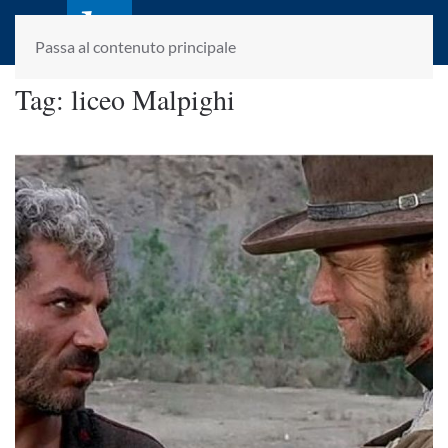
laletteraturaenoi.it
fondato da Romano Luperini
Passa al contenuto principale
Tag:
liceo Malpighi