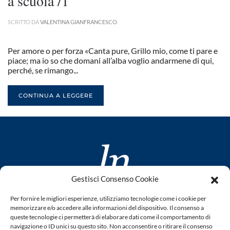
a scuola /1
SCRITTO DA
VALENTINA GIANFRANCESCO
.
Per amore o per forza «Canta pure, Grillo mio, come ti pare e
piace; ma io so che domani all’alba voglio andarmene di qui,
perché, se rimango...
CONTINUA A LEGGERE
Gestisci Consenso Cookie
www.laletteraturaenoi.it
Per fornire le migliori esperienze, utilizziamo tecnologie come i cookie per
fondato da Romano Luperini
memorizzare e/o accedere alle informazioni del dispositivo. Il consenso a
queste tecnologie ci permetterà di elaborare dati come il comportamento di
Questo blog non rappresenta una testata giornalistica in
navigazione o ID unici su questo sito. Non acconsentire o ritirare il consenso