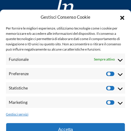
Gestisci Consenso Cookie
www.laletteraturaenoi.it
Per fornire le migliori esperienze, utilizziamo tecnologie come i cookie per
fondato da Romano Luperini
memorizzare e/o accedere alle informazioni del dispositivo. Il consenso a
queste tecnologie ci permetterà di elaborare dati come il comportamento di
Questo blog non rappresenta una testata giornalistica in
navigazione o ID unici su questo sito. Non acconsentire o ritirare il consenso
può influire negativamente su alcune caratteristiche e funzioni.
quanto viene aggiornato senza alcuna periodicità. Non può
pertanto considerarsi un prodotto editoriale ai sensi della
Funzionale
Sempre attivo
legge n° 62 del 7.03.2001. L'autore non è responsabile per
quanto pubblicato dai lettori nei commenti ad ogni post.
Preferenze
Prefere
Powered by:
Statistiche
Statisti
Palumbo Editore Divisione Digitale
http://www.palumboeditore.it
Marketing
Marketi
email:
letteraturaenoi.redazione@gmail.com
Gestisci servizi
Responsabile web: Vincenzo Patricolo
Grafica e web:
Salvatore Leto
Accetta