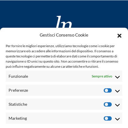
Gestisci Consenso Cookie
www.laletteraturaenoi.it
Per fornire le migliori esperienze, utilizziamo tecnologie come i cookie per
fondato da Romano Luperini
memorizzare e/o accedere alle informazioni del dispositivo. Il consenso a
queste tecnologie ci permetterà di elaborare dati come il comportamento di
Questo blog non rappresenta una testata giornalistica in
navigazione o ID unici su questo sito. Non acconsentire o ritirare il consenso
può influire negativamente su alcune caratteristiche e funzioni.
quanto viene aggiornato senza alcuna periodicità. Non può
pertanto considerarsi un prodotto editoriale ai sensi della
Funzionale
Sempre attivo
legge n° 62 del 7.03.2001. L'autore non è responsabile per
quanto pubblicato dai lettori nei commenti ad ogni post.
Preferenze
Prefere
Powered by:
Statistiche
Statisti
Palumbo Editore Divisione Digitale
http://www.palumboeditore.it
Marketing
Marketi
email:
letteraturaenoi.redazione@gmail.com