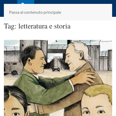
laletteraturaenoi.it
fondato da Romano Luperini
Passa al contenuto principale
Tag:
letteratura e storia