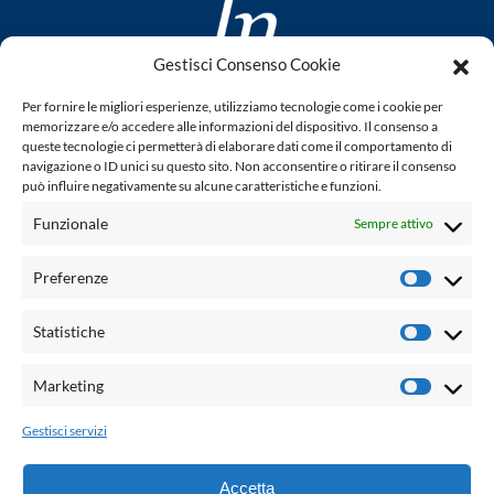
Gestisci Consenso Cookie
www.laletteraturaenoi.it
Per fornire le migliori esperienze, utilizziamo tecnologie come i cookie per
fondato da Romano Luperini
memorizzare e/o accedere alle informazioni del dispositivo. Il consenso a
queste tecnologie ci permetterà di elaborare dati come il comportamento di
Questo blog non rappresenta una testata giornalistica in
navigazione o ID unici su questo sito. Non acconsentire o ritirare il consenso
può influire negativamente su alcune caratteristiche e funzioni.
quanto viene aggiornato senza alcuna periodicità. Non può
pertanto considerarsi un prodotto editoriale ai sensi della
Funzionale
Sempre attivo
legge n° 62 del 7.03.2001. L'autore non è responsabile per
quanto pubblicato dai lettori nei commenti ad ogni post.
Preferenze
Prefere
Powered by:
Statistiche
Statisti
Palumbo Editore Divisione Digitale
http://www.palumboeditore.it
Marketing
Marketi
email:
letteraturaenoi.redazione@gmail.com
Gestisci servizi
Responsabile web: Vincenzo Patricolo
Grafica e web:
Salvatore Leto
Accetta