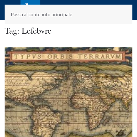
laletteraturaenoi.it
fondato da Romano Luperini
Passa al contenuto principale
Tag:
Lefebvre