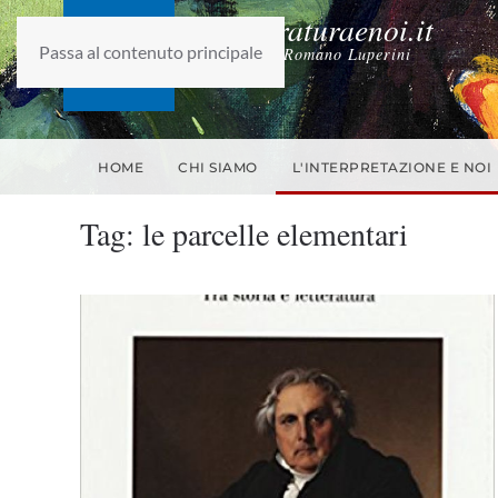
laletteraturaenoi.it
Passa al contenuto principale
fondato da Romano Luperini
HOME
CHI SIAMO
L'INTERPRETAZIONE E NOI
Tag:
le parcelle elementari