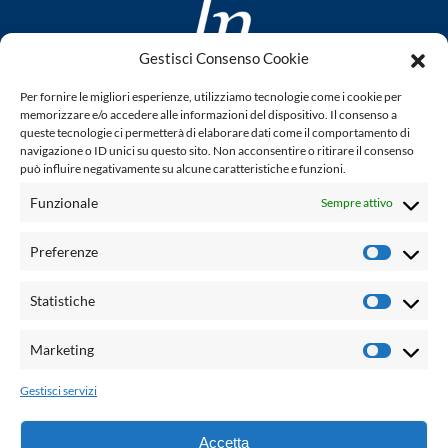
Gestisci Consenso Cookie
www.laletteraturaenoi.it
Per fornire le migliori esperienze, utilizziamo tecnologie come i cookie per
fondato da Romano Luperini
memorizzare e/o accedere alle informazioni del dispositivo. Il consenso a
queste tecnologie ci permetterà di elaborare dati come il comportamento di
Questo blog non rappresenta una testata giornalistica in
navigazione o ID unici su questo sito. Non acconsentire o ritirare il consenso
può influire negativamente su alcune caratteristiche e funzioni.
quanto viene aggiornato senza alcuna periodicità. Non può
pertanto considerarsi un prodotto editoriale ai sensi della
Funzionale
Sempre attivo
legge n° 62 del 7.03.2001. L'autore non è responsabile per
quanto pubblicato dai lettori nei commenti ad ogni post.
Preferenze
Prefere
Powered by:
Statistiche
Statisti
Palumbo Editore Divisione Digitale
http://www.palumboeditore.it
Marketing
Marketi
email:
letteraturaenoi.redazione@gmail.com
Gestisci servizi
Responsabile web: Vincenzo Patricolo
Grafica e web:
Salvatore Leto
Accetta