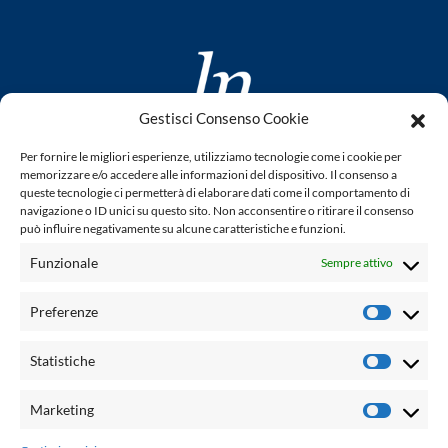
Gestisci Consenso Cookie
www.laletteraturaenoi.it
Per fornire le migliori esperienze, utilizziamo tecnologie come i cookie per
fondato da Romano Luperini
memorizzare e/o accedere alle informazioni del dispositivo. Il consenso a
queste tecnologie ci permetterà di elaborare dati come il comportamento di
Questo blog non rappresenta una testata giornalistica in
navigazione o ID unici su questo sito. Non acconsentire o ritirare il consenso
può influire negativamente su alcune caratteristiche e funzioni.
quanto viene aggiornato senza alcuna periodicità. Non può
pertanto considerarsi un prodotto editoriale ai sensi della
Funzionale
Sempre attivo
legge n° 62 del 7.03.2001. L'autore non è responsabile per
quanto pubblicato dai lettori nei commenti ad ogni post.
Preferenze
Prefere
Powered by:
Statistiche
Statisti
Palumbo Editore Divisione Digitale
http://www.palumboeditore.it
Marketing
Marketi
email:
letteraturaenoi.redazione@gmail.com