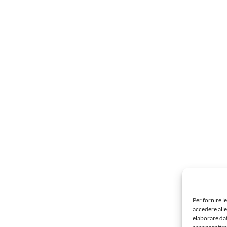
Per fornire l
accedere alle
elaborare da