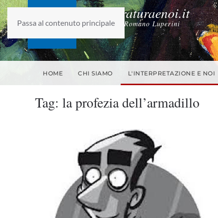
laletteraturaenoi.it
Passa al contenuto principale
fondato da Romano Luperini
HOME
CHI SIAMO
L'INTERPRETAZIONE E NOI
Tag:
la profezia dell’armadillo