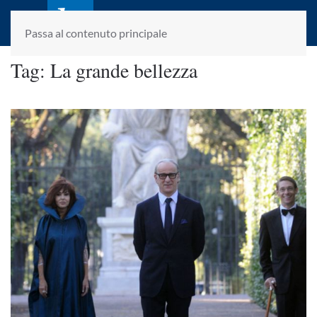
laletteraturaenoi.it
fondato da Romano Luperini
Passa al contenuto principale
Tag:
La grande bellezza