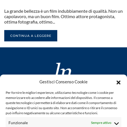
La grande bellezza è un film indubbiamente di qualità. Non un
capolavoro, ma un buon film. Ottimo attore protagonista,
ottima fotografia, ottimo...
CONTINUA A LEGGERE
Gestisci Consenso Cookie
www.laletteraturaenoi.it
Per fornire le migliori esperienze, utilizziamo tecnologie come i cookie per
fondato da Romano Luperini
memorizzare e/o accedere alle informazioni del dispositivo. Il consenso a
queste tecnologie ci permetterà di elaborare dati come il comportamento di
Questo blog non rappresenta una testata giornalistica in
navigazione o ID unici su questo sito. Non acconsentire o ritirare il consenso
può influire negativamente su alcune caratteristiche e funzioni.
quanto viene aggiornato senza alcuna periodicità. Non può
pertanto considerarsi un prodotto editoriale ai sensi della
Funzionale
Sempre attivo
legge n° 62 del 7.03.2001. L'autore non è responsabile per