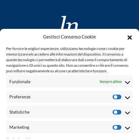
Gestisci Consenso Cookie
www.laletteraturaenoi.it
Per fornire le migliori esperienze, utilizziamo tecnologie come i cookie per
fondato da Romano Luperini
memorizzare e/o accedere alle informazioni del dispositivo. Il consenso a
queste tecnologie ci permetterà di elaborare dati come il comportamento di
Questo blog non rappresenta una testata giornalistica in
navigazione o ID unici su questo sito. Non acconsentire o ritirare il consenso
può influire negativamente su alcune caratteristiche e funzioni.
quanto viene aggiornato senza alcuna periodicità. Non può
pertanto considerarsi un prodotto editoriale ai sensi della
Funzionale
Sempre attivo
legge n° 62 del 7.03.2001. L'autore non è responsabile per
quanto pubblicato dai lettori nei commenti ad ogni post.
Preferenze
Prefere
Powered by:
Statistiche
Statisti
Palumbo Editore Divisione Digitale
http://www.palumboeditore.it
Marketing
Marketi
email:
letteraturaenoi.redazione@gmail.com