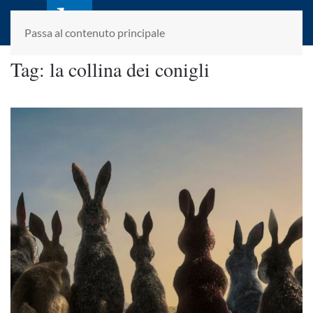
laletteraturaenoi.it
fondato da Romano Luperini
Passa al contenuto principale
Tag:
la collina dei conigli