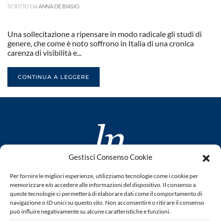
SCRITTO DA
ANNA DE BIASIO
.
Una sollecitazione a ripensare in modo radicale gli studi di
genere, che come è noto soffrono in Italia di una cronica
carenza di visibilità e...
CONTINUA A LEGGERE
Gestisci Consenso Cookie
www.laletteraturaenoi.it
Per fornire le migliori esperienze, utilizziamo tecnologie come i cookie per
fondato da Romano Luperini
memorizzare e/o accedere alle informazioni del dispositivo. Il consenso a
queste tecnologie ci permetterà di elaborare dati come il comportamento di
Questo blog non rappresenta una testata giornalistica in
navigazione o ID unici su questo sito. Non acconsentire o ritirare il consenso
può influire negativamente su alcune caratteristiche e funzioni.
quanto viene aggiornato senza alcuna periodicità. Non può