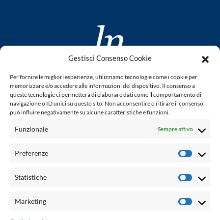
Gestisci Consenso Cookie
www.laletteraturaenoi.it
Per fornire le migliori esperienze, utilizziamo tecnologie come i cookie per
fondato da Romano Luperini
memorizzare e/o accedere alle informazioni del dispositivo. Il consenso a
queste tecnologie ci permetterà di elaborare dati come il comportamento di
Questo blog non rappresenta una testata giornalistica in
navigazione o ID unici su questo sito. Non acconsentire o ritirare il consenso
può influire negativamente su alcune caratteristiche e funzioni.
quanto viene aggiornato senza alcuna periodicità. Non può
pertanto considerarsi un prodotto editoriale ai sensi della
Funzionale
Sempre attivo
legge n° 62 del 7.03.2001. L'autore non è responsabile per
quanto pubblicato dai lettori nei commenti ad ogni post.
Preferenze
Prefere
Powered by:
Statistiche
Statisti
Palumbo Editore Divisione Digitale
http://www.palumboeditore.it
Marketing
Marketi
email:
letteraturaenoi.redazione@gmail.com