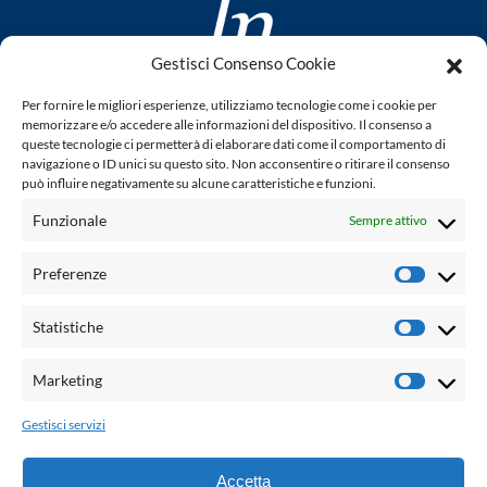
Gestisci Consenso Cookie
www.laletteraturaenoi.it
Per fornire le migliori esperienze, utilizziamo tecnologie come i cookie per
fondato da Romano Luperini
memorizzare e/o accedere alle informazioni del dispositivo. Il consenso a
queste tecnologie ci permetterà di elaborare dati come il comportamento di
Questo blog non rappresenta una testata giornalistica in
navigazione o ID unici su questo sito. Non acconsentire o ritirare il consenso
può influire negativamente su alcune caratteristiche e funzioni.
quanto viene aggiornato senza alcuna periodicità. Non può
pertanto considerarsi un prodotto editoriale ai sensi della
Funzionale
Sempre attivo
legge n° 62 del 7.03.2001. L'autore non è responsabile per
quanto pubblicato dai lettori nei commenti ad ogni post.
Preferenze
Prefere
Powered by:
Statistiche
Statisti
Palumbo Editore Divisione Digitale
http://www.palumboeditore.it
Marketing
Marketi
email:
letteraturaenoi.redazione@gmail.com
Gestisci servizi
Responsabile web: Vincenzo Patricolo
Grafica e web:
Salvatore Leto
Accetta