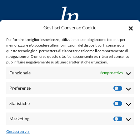
Gestisci Consenso Cookie
www.laletteraturaenoi.it
Per fornire le migliori esperienze, utilizziamo tecnologie come i cookie per
fondato da Romano Luperini
memorizzare e/o accedere alle informazioni del dispositivo. Il consenso a
queste tecnologie ci permetterà di elaborare dati come il comportamento di
Questo blog non rappresenta una testata giornalistica in
navigazione o ID unici su questo sito. Non acconsentire o ritirare il consenso
può influire negativamente su alcune caratteristiche e funzioni.
quanto viene aggiornato senza alcuna periodicità. Non può
pertanto considerarsi un prodotto editoriale ai sensi della
Funzionale
Sempre attivo
legge n° 62 del 7.03.2001. L'autore non è responsabile per
quanto pubblicato dai lettori nei commenti ad ogni post.
Preferenze
Prefere
Powered by:
Statistiche
Statisti
Palumbo Editore Divisione Digitale
http://www.palumboeditore.it
Marketing
Marketi
email:
letteraturaenoi.redazione@gmail.com
Gestisci servizi
Responsabile web: Vincenzo Patricolo
Grafica e web:
Salvatore Leto